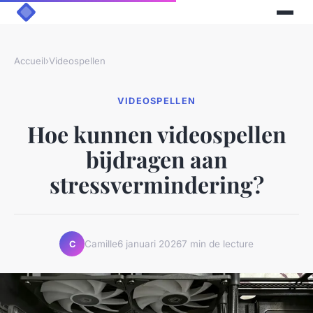
Accueil
›
Videospellen
VIDEOSPELLEN
Hoe kunnen videospellen
bijdragen aan
stressvermindering?
Camille
6 januari 2026
7 min de lecture
C