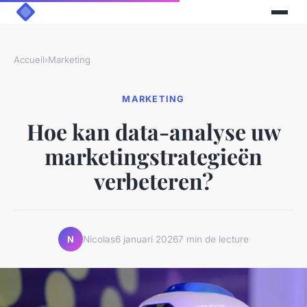
Accueil
›
Marketing
MARKETING
Hoe kan data-analyse uw
marketingstrategieën
verbeteren?
Nicolas
6 januari 2026
7 min de lecture
N